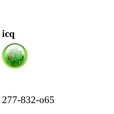
icq
277-832-o65