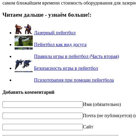
самом ближайшем времени стоимость оборудования для лазерно
Читаем дальше - узнаём больше!:
Лазерный пейнтбол
Пейнтбол как вид досуга
Правила игры в пейнтбол (Часть вторая)
Безопасность игры в пейнтбол
Психотерапия при помощи пейнтбола
Добавить комментарий
Имя (обязательно)
Почта (не публикуется) (
Сайт