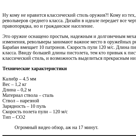
Ну кому не нравится классический стиль оружия?! Кому из тех
револьверов среднего класса. Дизайн в идеале передает все 
правопорядка, но и гражданское население.
Это оружие оснащено простым, надежным и долговечным механи
изменения, револьверы занимают важное место в оружейных ряда
Барабан вмещает 10 патронов. Скорость пули 120 м/c. Длина пис
класса. Ввиду большей длины пистолета, тем кто привык к пист
классический стиль, и возможность выделиться прекрасным н
Технические характеристики
Калибр – 4.5 мм
Вес – 1,2 кг
Длина – 0,2 м
Материал ствола – сталь
Ствол – нарезной
Зарядность – 10 пуль
Скорость полета пули – 120 м/с
Тип – CO2
Огромный видео обзор, аж на 17 минут.