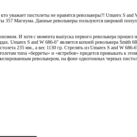
, кто уважает пистолеты не нравятся револьверы?! Umarex S and
черты 357 Магнума. Данные револьверы пользуются широкой попу
змом. И хотя с момента выпуска первого револьвера прошел не 
х. Umarex S and W 686-6" является копией револьвера Smith 686
толета 235 мм., а вес 1130 гр. Стрелять из Umarex S and W 686-6
олетам типа «берреты» и «ястребов» придется привыкать к этому
икелированным револьвером, на фоне однотонных черных пистол